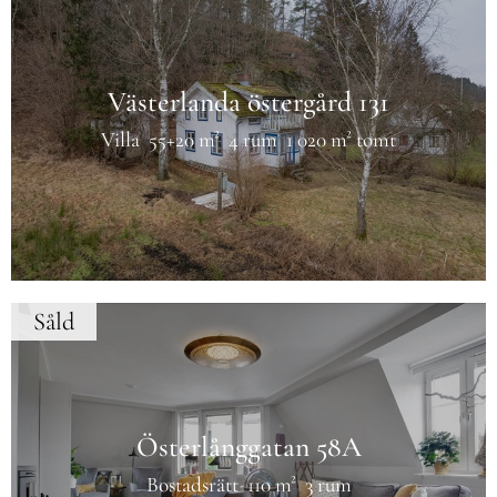
Västerlanda östergård 131
Villa
55+20 m²
4 rum
1 020 m² tomt
Såld
Österlånggatan 58A
Bostadsrätt
110 m²
3 rum