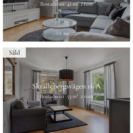
Bostadsrätt
41 m²
1 rum
Såld
Skrällebergsvägen 16 A
Bostadsrätt
53 m²
2 rum