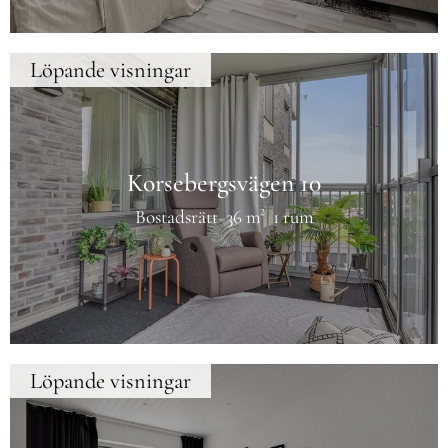
Löpande visningar
Korsebergsvägen 10
Bostadsrätt
36 m²
1 rum
Löpande visningar