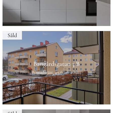
Såld
Bangårdsgatan 3 B
Bostadsrätt
49,6 m²
2 rum