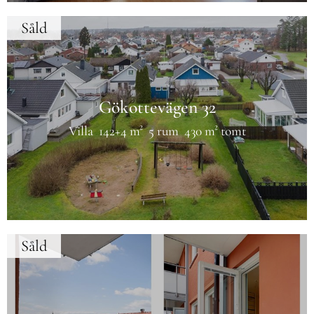
Såld
Gökottevägen 32
Villa
142+4 m²
5 rum
430 m² tomt
Såld