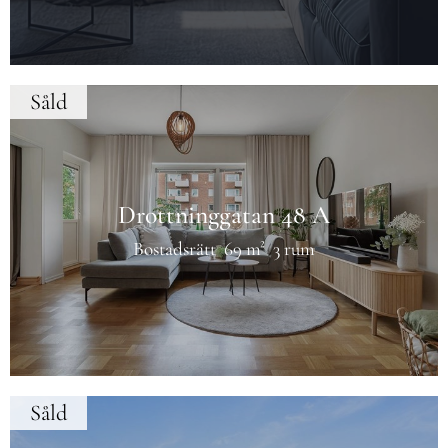
Såld
Drottninggatan 48 A
Bostadsrätt
69 m²
3 rum
Såld