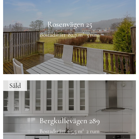
Rosenvägen 25
Bostadsrätt
82,7 m²
3 rum
Såld
Bergkullevägen 289
Bostadsrätt
65,5 m²
2 rum