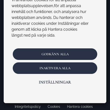
webbplatsupplevelsen,för att anpassa
Viktiga länkar
innehåll och funktioner, och analysera hur
Mäklarsamfundet
webbplatsen används. Du hanterar och
inaktiverar cookies under Inställningar eller
Fastighetsmäklarinspektionen
genom att klicka på Hantera cookies
längst ned på varje sida.
Skatteverket
Hemnet
GODKÄNN ALLA
Booli
Bopedia
INAKTIVERA ALLA
INSTÄLLNINGAR
1
© 2026
-
Lisenstedt Fastighetsförmedling AB
Integritetspolicy
Cookies
Hantera cookies