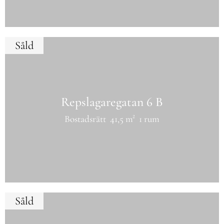
Såld
Repslagaregatan 6 B
Bostadsrätt
41,5 m²
1 rum
Såld