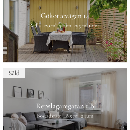
Gökottevägen 14
Villa
120 m²
5 rum
295 m² tomt
Såld
Repslagaregatan 1 B
Bostadsrätt
48,5 m²
2 rum