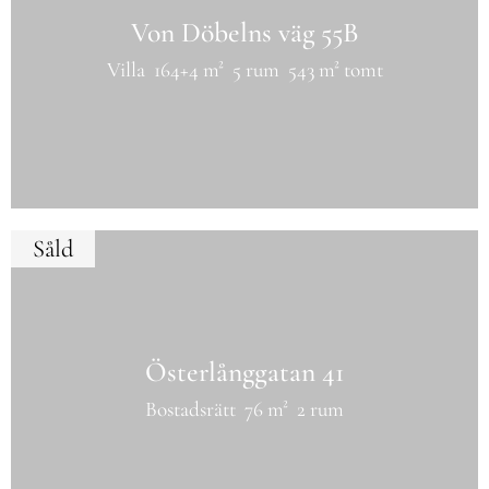
Von Döbelns väg 55B
Villa
164+4 m²
5 rum
543 m² tomt
Såld
Österlånggatan 41
Bostadsrätt
76 m²
2 rum