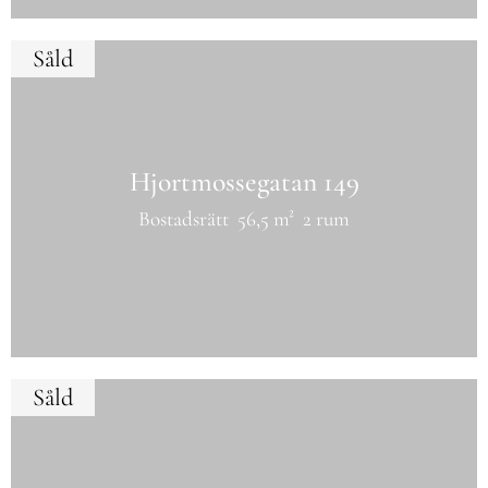
Såld
Hjortmossegatan 149
Bostadsrätt
56,5 m²
2 rum
Såld