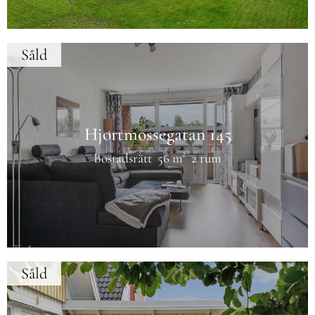
Såld
Hjortmossegatan 145
Bostadsrätt
56 m²
2 rum
Såld