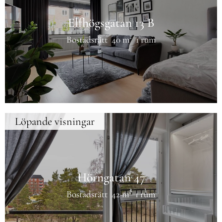
Elfhögsgatan 13 B
Bostadsrätt
40 m²
1 rum
Löpande visningar
Hörngatan 47
Bostadsrätt
42 m²
1 rum