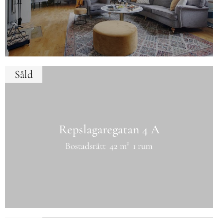
Såld
Repslagaregatan 4 A
Bostadsrätt
42 m²
1 rum