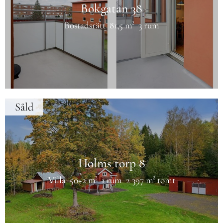
Bokgatan 38
Bostadsrätt
81,5 m²
3 rum
Såld
Holms torp 8
Villa
50+2 m²
1 rum
2 397 m² tomt