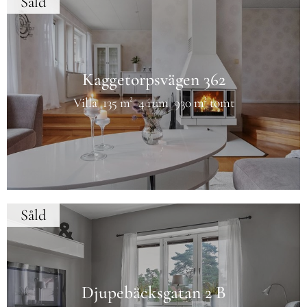
Såld
Kaggetorpsvägen 362
Villa
135 m²
4 rum
930 m² tomt
Såld
Djupebäcksgatan 2 B