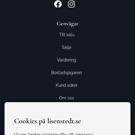
Genvägar
Till salu
Sälja
Värdering
Bostadsjägaren
Kund söker
Om oss
Kontakt
Cookies på lisenstedt.se
Kundsida
Vi använder cookies för att anpassa