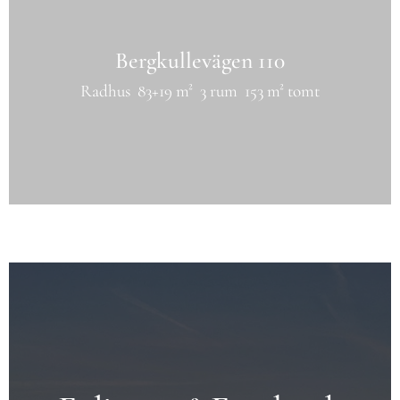
Bergkullevägen 110
Radhus
83+19 m²
3 rum
153 m² tomt