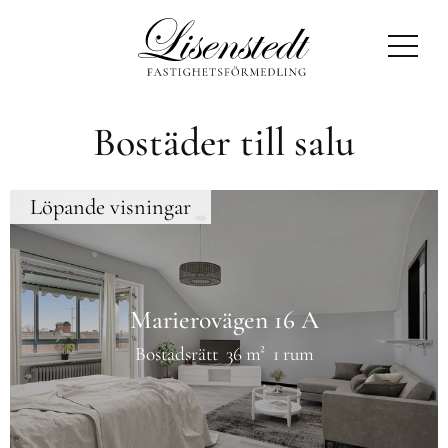
Lisenstedt Fastighetsförmedling
Bostäder till salu
Löpande visningar
Marierovägen 16 A
Bostadsrätt
36 m²
1 rum