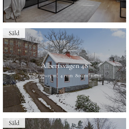
Såld
Albertsvägen 48
Villa
77+15 m²
4 rum
809 m² tomt
Såld