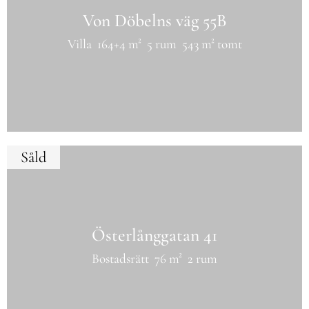
Von Döbelns väg 55B
Villa
164+4 m²
5 rum
543 m² tomt
Såld
Österlånggatan 41
Bostadsrätt
76 m²
2 rum