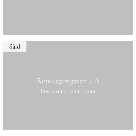
Såld
Repslagaregatan 4 A
Bostadsrätt
42 m²
1 rum