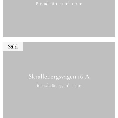
Bostadsrätt
41 m²
1 rum
Såld
Skrällebergsvägen 16 A
Bostadsrätt
53 m²
2 rum