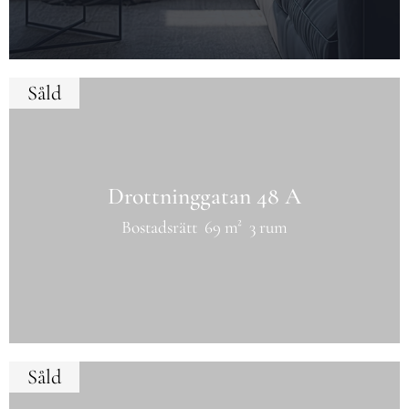
Såld
Drottninggatan 48 A
Bostadsrätt
69 m²
3 rum
Såld