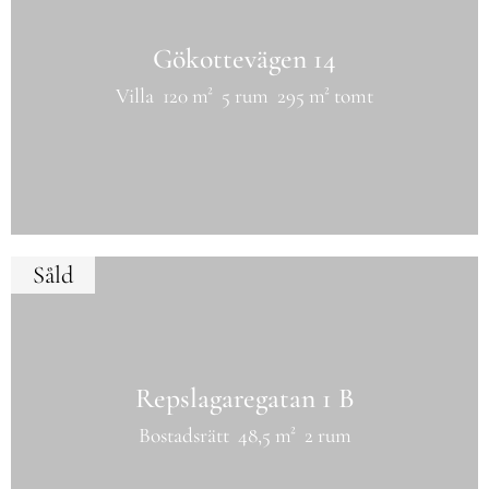
Gökottevägen 14
Villa
120 m²
5 rum
295 m² tomt
Såld
Repslagaregatan 1 B
Bostadsrätt
48,5 m²
2 rum