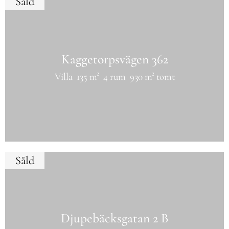
Såld
Kaggetorpsvägen 362
Villa
135 m²
4 rum
930 m² tomt
Såld
Djupebäcksgatan 2 B