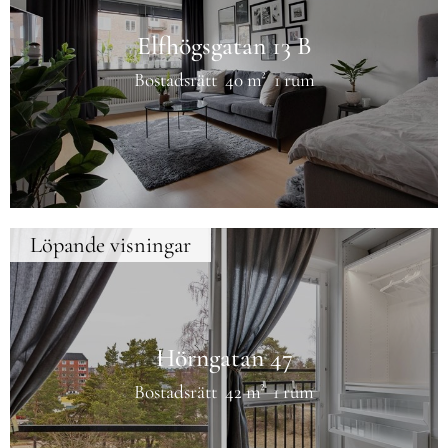
Elfhögsgatan 13 B
Bostadsrätt
40 m²
1 rum
Löpande visningar
Hörngatan 47
Bostadsrätt
42 m²
1 rum