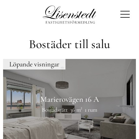
Lisenstedt Fastighetsförmedling
Bostäder till salu
Löpande visningar
Marierovägen 16 A
Bostadsrätt
36 m²
1 rum