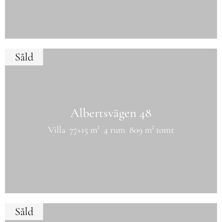
Såld
Albertsvägen 48
Villa
77+15 m²
4 rum
809 m² tomt
Såld