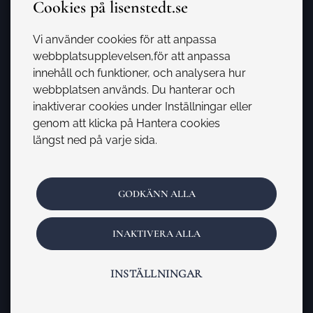
Cookies på lisenstedt.se
Viktiga länkar
Vi använder cookies för att anpassa
Mäklarsamfundet
webbplatsupplevelsen,för att anpassa
innehåll och funktioner, och analysera hur
Fastighetsmäklarinspektionen
webbplatsen används. Du hanterar och
Skatteverket
inaktiverar cookies under Inställningar eller
genom att klicka på Hantera cookies
Hemnet
längst ned på varje sida.
Booli
Bopedia
GODKÄNN ALLA
INAKTIVERA ALLA
© 2026
-
Lisenstedt Fastighetsförmedling AB
INSTÄLLNINGAR
1
Integritetspolicy
Cookies
Hantera cookies