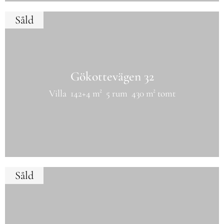
Såld
Gökottevägen 32
Villa
142+4 m²
5 rum
430 m² tomt
Såld