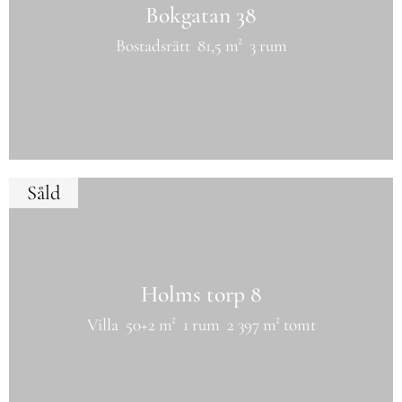
Bokgatan 38
Bostadsrätt
81,5 m²
3 rum
Såld
Holms torp 8
Villa
50+2 m²
1 rum
2 397 m² tomt