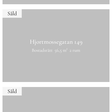
Såld
Hjortmossegatan 149
Bostadsrätt
56,5 m²
2 rum
Såld