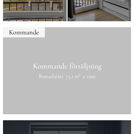
Kommande
Kommande försäljning
Bostadsrätt
75,1 m²
2 rum