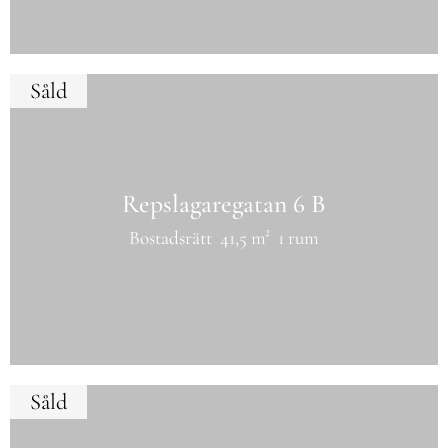
Såld
Repslagaregatan 6 B
Bostadsrätt
41,5 m²
1 rum
Såld