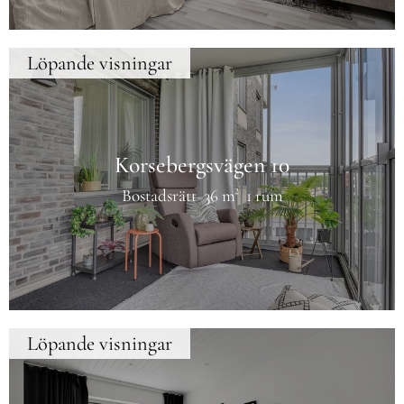
Löpande visningar
Korsebergsvägen 10
Bostadsrätt
36 m²
1 rum
Löpande visningar