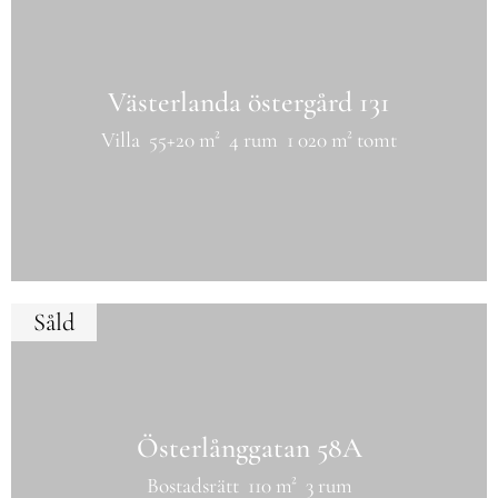
Västerlanda östergård 131
Villa
55+20 m²
4 rum
1 020 m² tomt
Såld
Österlånggatan 58A
Bostadsrätt
110 m²
3 rum