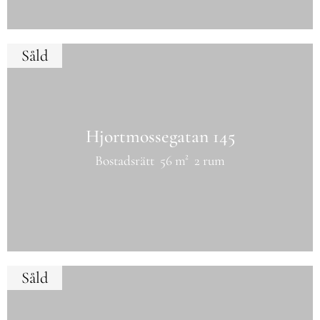
Såld
Hjortmossegatan 145
Bostadsrätt
56 m²
2 rum
Såld