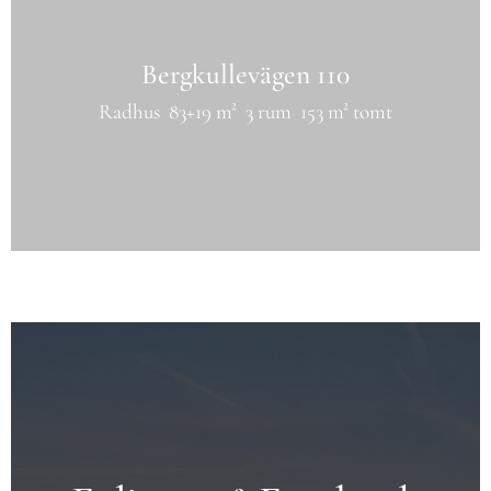
Bergkullevägen 110
Radhus
83+19 m²
3 rum
153 m² tomt